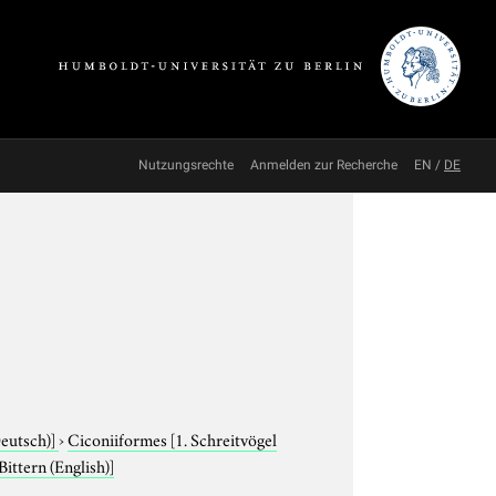
Nutzungsrechte
Anmelden zur Recherche
EN
/
DE
Deutsch)]
›
Ciconiiformes
[1. Schreitvögel
ittern (English)]