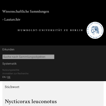
Wissenschaftliche Sammlungen
›
Lautarchiv
Erkunden
Systematik
Nutzungsrechte
Anmelden zur Recherche
EN
/
DE
Stichwort
Nycticorax leuconotus