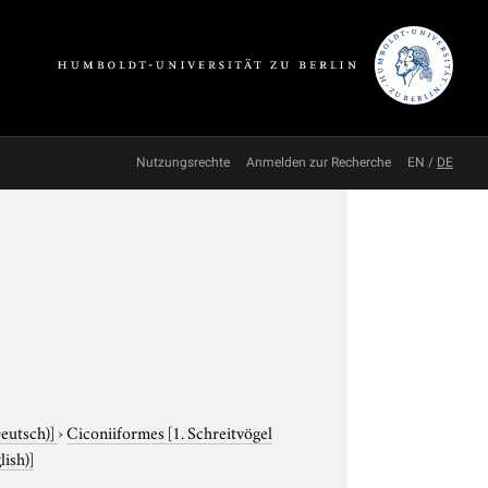
Nutzungsrechte
Anmelden zur Recherche
EN
/
DE
Deutsch)]
›
Ciconiiformes
[1. Schreitvögel
lish)]