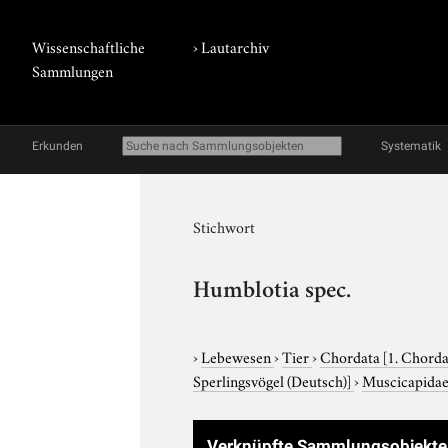
Wissenschaftliche
›
Lautarchiv
Sammlungen
Erkunden
Systematik
Stichwort
Humblotia spec.
›
Lebewesen
›
Tier
›
Chordata
[1. Chorda
Sperlingsvögel (Deutsch)]
›
Muscicapida
Verknüpfte Sammlungsobjekte