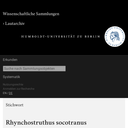
Wissenschaftliche Sammlungen
›
Lautarchiv
Erkunden
Systematik
Nutzungsrechte
Anmelden zur Recherche
EN
/
DE
Stichwort
Rhynchostruthus socotranus