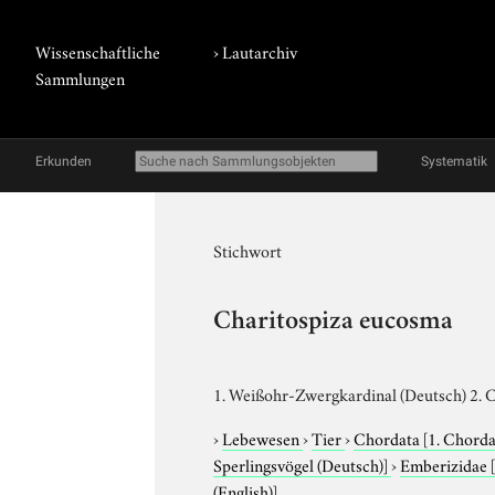
Wissenschaftliche
›
Lautarchiv
Sammlungen
Erkunden
Systematik
Stichwort
Charitospiza eucosma
1. Weißohr-Zwergkardinal (Deutsch) 2. C
›
Lebewesen
›
Tier
›
Chordata
[1. Chorda
Sperlingsvögel (Deutsch)]
›
Emberizidae
(English)]