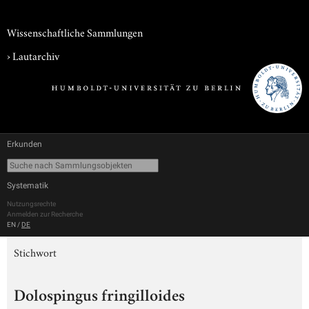
Wissenschaftliche Sammlungen
›
Lautarchiv
Erkunden
Systematik
Nutzungsrechte
Anmelden zur Recherche
EN
/
DE
Stichwort
Dolospingus fringilloides