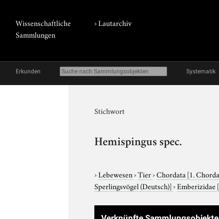
Wissenschaftliche
›
Lautarchiv
Sammlungen
Erkunden
Systematik
Stichwort
Hemispingus spec.
›
Lebewesen
›
Tier
›
Chordata
[1. Chorda
Sperlingsvögel (Deutsch)]
›
Emberizidae
Verknüpfte Sammlungsobjekte