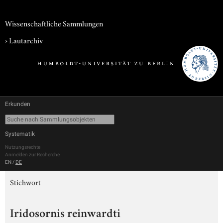
Wissenschaftliche Sammlungen
›
Lautarchiv
Erkunden
Systematik
Nutzungsrechte
Anmelden zur Recherche
EN
/
DE
Stichwort
Iridosornis reinwardti