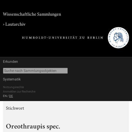
Wissenschaftliche Sammlungen
›
Lautarchiv
Erkunden
Systematik
Nutzungsrechte
Anmelden zur Recherche
EN
/
DE
Stichwort
Oreothraupis spec.