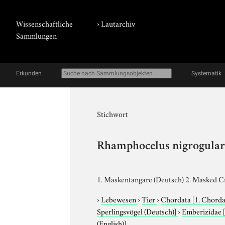
Wissenschaftliche
›
Lautarchiv
Sammlungen
Erkunden
Systematik
Stichwort
Rhamphocelus nigrogular
1. Maskentangare (Deutsch) 2. Masked C
›
Lebewesen
›
Tier
›
Chordata
[1. Chorda
Sperlingsvögel (Deutsch)]
›
Emberizidae
(English)]