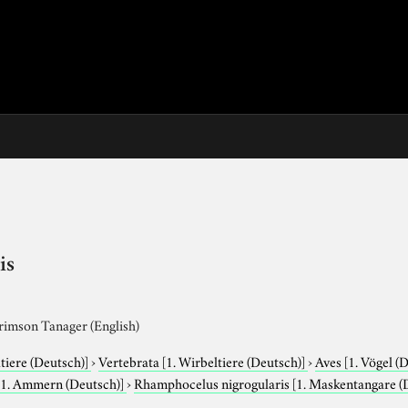
is
rimson Tanager (English)
tiere (Deutsch)]
›
Vertebrata
[1. Wirbeltiere (Deutsch)]
›
Aves
[1. Vögel (
[1. Ammern (Deutsch)]
›
Rhamphocelus nigrogularis
[1. Maskentangare 