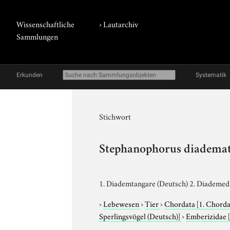
Wissenschaftliche
›
Lautarchiv
Sammlungen
Erkunden
Systematik
Stichwort
Stephanophorus diadema
1. Diademtangare (Deutsch) 2. Diademed 
›
Lebewesen
›
Tier
›
Chordata
[1. Chorda
Sperlingsvögel (Deutsch)]
›
Emberizidae