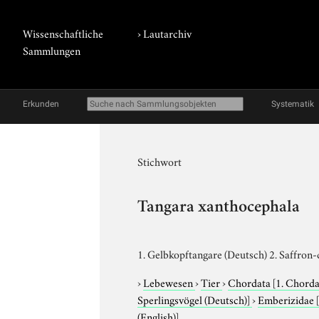
Wissenschaftliche
›
Lautarchiv
Sammlungen
Erkunden
Systematik
Stichwort
Tangara xanthocephala
1. Gelbkopftangare (Deutsch) 2. Saffron
›
Lebewesen
›
Tier
›
Chordata
[1. Chorda
Sperlingsvögel (Deutsch)]
›
Emberizidae
(English)]