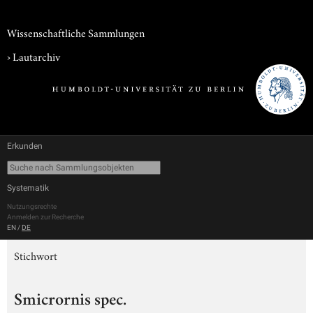
Wissenschaftliche Sammlungen
›
Lautarchiv
Erkunden
Systematik
Nutzungsrechte
Anmelden zur Recherche
EN
/
DE
Stichwort
Smicrornis spec.