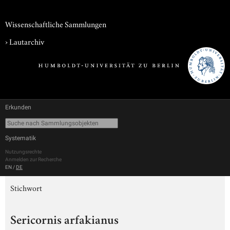
Wissenschaftliche Sammlungen
›
Lautarchiv
Erkunden
Systematik
Nutzungsrechte
Anmelden zur Recherche
EN
/
DE
Stichwort
Sericornis arfakianus