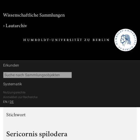
Wissenschaftliche Sammlungen
›
Lautarchiv
Erkunden
Systematik
Nutzungsrechte
Anmelden zur Recherche
EN
/
DE
Stichwort
Sericornis spilodera