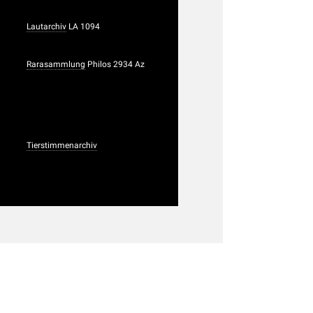
Lautarchiv
LA 1094
Rarasammlung
Philos 2934 Az
Tierstimmenarchiv