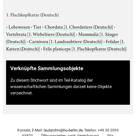
1. Flachkopfkatze (Deutsch)
›
Lebewesen
›
Tier
›
Chordata
[1. Chordatiere (Deutsch)]
›
Vertebrata
[1. Wirbeltiere (Deutsch)]
›
Mammalia
[1. Säuger
(Deutsch)]
›
Carnivora
[1. Landraubtiere (Deutsch)]
›
Felidae
[1.
Katzen (Deutsch)]
›
Felis planiceps
[1. Flachkopfkatze (Deutsch)]
Verknüpfte Sammlungsobjekte
Zu diesem Stichwort sind im Teil-Katalog der
wissenschaftlichen Sammlungen derzeit keine Objekte
verzeichnet.
Kontakt, E-Mail:
lautarchiv@hu-berlin.de
, Telefon: +49 30 2093
65820
Öffnungszeiten: nach Vereinbarung
Sitz: