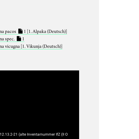
na pacos
1
[1. Alpaka (Deutsch)]
na spec.
1
na vicugna
[1. Vikunja (Deutsch)]
12.13.2-21 (alte Inventarnummer IfZ (II O