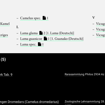
V
Camelus spec.
1
s Kamel
Vicug
L
Vicug
Lama glama
2
[1. Lama (Deutsch)]
kriges
Vicug
Lama guanicoe
1
[1. Guanako (Deutsch)]
Lama spec.
1
e
(5)
k Tab. 9
Rarasammlung
Philos 2934 Az
jungen Dromedars (Camelus dromedarius)
Zoologische Lehrsammlung
28.