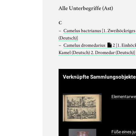
Alle Unterbegriffe (Ast)
C
Camelus bactrianus
[1. Zweihöckrige
(Deutsch)]
Camelus dromedarius
2
[1. Einhöc
Kamel (Deutsch) 2. Dromedar (Deutsch)]
Verknüpfte Sammlungsobjekt
Elementarwer
Füße eines 