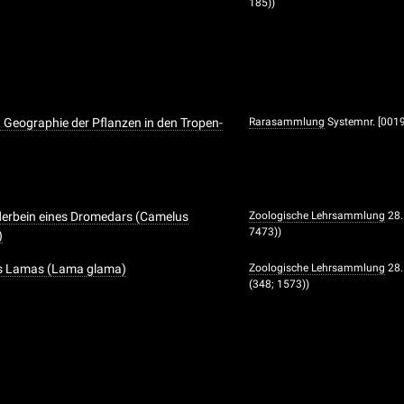
185))
, Geographie der Pflanzen in den Tropen-
Rarasammlung
Systemnr. [001
derbein eines Dromedars (Camelus
Zoologische Lehrsammlung
28.
7473))
)
es Lamas (Lama glama)
Zoologische Lehrsammlung
28.
(348; 1573))