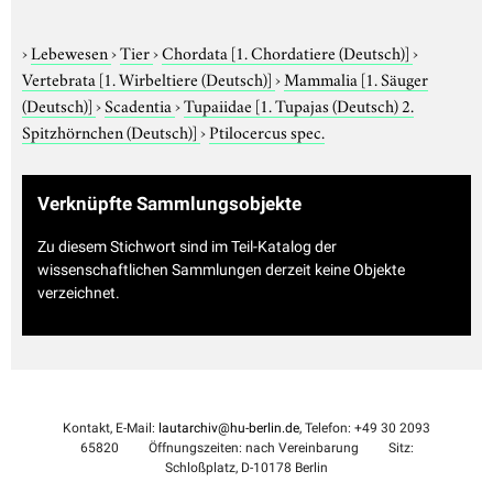
›
Lebewesen
›
Tier
›
Chordata
[1. Chordatiere (Deutsch)]
›
Vertebrata
[1. Wirbeltiere (Deutsch)]
›
Mammalia
[1. Säuger
(Deutsch)]
›
Scadentia
›
Tupaiidae
[1. Tupajas (Deutsch) 2.
Spitzhörnchen (Deutsch)]
›
Ptilocercus spec.
Verknüpfte Sammlungsobjekte
Zu diesem Stichwort sind im Teil-Katalog der
wissenschaftlichen Sammlungen derzeit keine Objekte
verzeichnet.
Kontakt, E-Mail:
lautarchiv@hu-berlin.de
, Telefon: +49 30 2093
65820
Öffnungszeiten: nach Vereinbarung
Sitz:
Schloßplatz, D-10178 Berlin