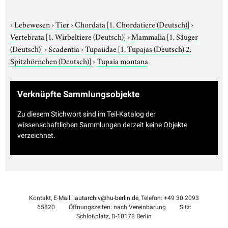
›
Lebewesen
›
Tier
›
Chordata
[1. Chordatiere (Deutsch)]
›
Vertebrata
[1. Wirbeltiere (Deutsch)]
›
Mammalia
[1. Säuger
(Deutsch)]
›
Scadentia
›
Tupaiidae
[1. Tupajas (Deutsch) 2.
Spitzhörnchen (Deutsch)]
›
Tupaia montana
Verknüpfte Sammlungsobjekte
Zu diesem Stichwort sind im Teil-Katalog der
wissenschaftlichen Sammlungen derzeit keine Objekte
verzeichnet.
Kontakt, E-Mail:
lautarchiv@hu-berlin.de
, Telefon: +49 30 2093
65820
Öffnungszeiten: nach Vereinbarung
Sitz:
Schloßplatz, D-10178 Berlin