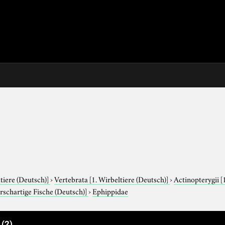
tiere (Deutsch)]
›
Vertebrata
[1. Wirbeltiere (Deutsch)]
›
Actinopterygii
[
arschartige Fische (Deutsch)]
›
Ephippidae
e
(2)