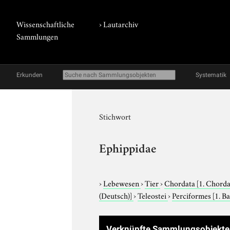
Wissenschaftliche
›
Lautarchiv
Sammlungen
Erkunden
Systematik
Stichwort
Ephippidae
›
Lebewesen
›
Tier
›
Chordata
[1. Chorda
(Deutsch)]
›
Teleostei
›
Perciformes
[1. B
Verknüpfte Sammlungsobjekt