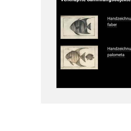
Handzeichnun
faber
Handzeichnun
palometa