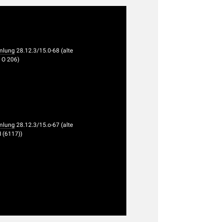
mlung
28.12.3/15.0-68 (alte
I O 206)
mlung
28.12.3/15.o-67 (alte
I (6117))