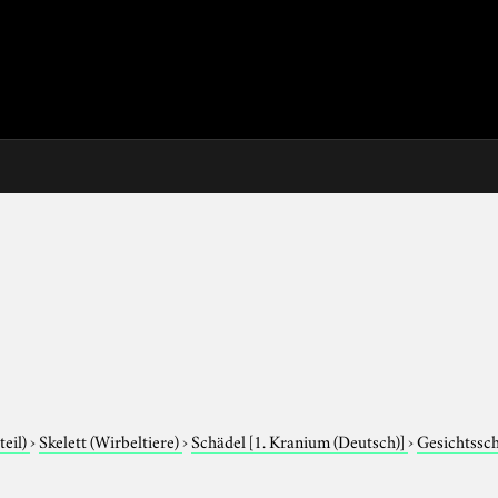
teil)
›
Skelett (Wirbeltiere)
›
Schädel
[1. Kranium (Deutsch)]
›
Gesichtssc