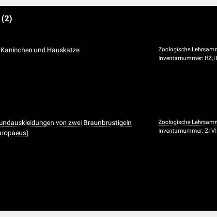
e
(2)
Kaninchen und Hauskatze
Zoologische Lehrsam
Inventarnummer: IfZ, I
undauskleidungen von zwei Braunbrustigeln
Zoologische Lehrsam
Inventarnummer: ZI VI
uropaeus)