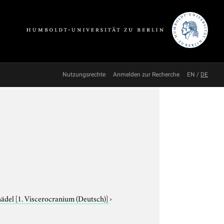
Nutzungsrechte
Anmelden zur Recherche
EN
/
DE
hädel
[1. Viscerocranium (Deutsch)]
›