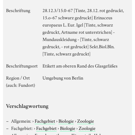
Beschriftung
28.12.3/15.0-67 [Tinte, 28.12. rot gedruckt,
15.o-67 schwarz gedruckt] Erinaceus
europaeus L. Eur. Igel [Tinte, schwarz
gedruckt, Artname rot unterstrichen] -
Mundauskleidung - [Tinte, schwarz
gedruckt, - rot gedruckt] Sekt.Biol.Bln.
[Tinte, schwarz gedruckt]
Beschriftungsort
Etikett am oberen Rand des Glasgefäßes
Region / Ort
Umgebung von Berlin
(auch: Fundort)
Verschlagwortung
Allgemein:
›
Fachgebiet
›
Biologie
›
Zoologie
Fachgebiet:
›
Fachgebiet
›
Biologie
›
Zoologie
Allgemein:
›
Forschungsthema
›
Körperteil
›
Hals