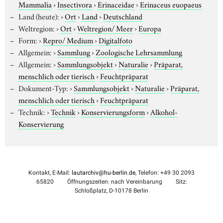
Mammalia
›
Insectivora
›
Erinaceidae
›
Erinaceus euopaeus
Land (heute):
›
Ort
›
Land
›
Deutschland
Weltregion:
›
Ort
›
Weltregion/ Meer
›
Europa
Form:
›
Repro/ Medium
›
Digitalfoto
Allgemein:
›
Sammlung
›
Zoologische Lehrsammlung
Allgemein:
›
Sammlungsobjekt
›
Naturalie
›
Präparat,
menschlich oder tierisch
›
Feuchtpräparat
Dokument-Typ:
›
Sammlungsobjekt
›
Naturalie
›
Präparat,
menschlich oder tierisch
›
Feuchtpräparat
Technik:
›
Technik
›
Konservierungsform
›
Alkohol-
Konservierung
Kontakt, E-Mail:
lautarchiv@hu-berlin.de
, Telefon: +49 30 2093
65820
Öffnungszeiten: nach Vereinbarung
Sitz:
Schloßplatz, D-10178 Berlin