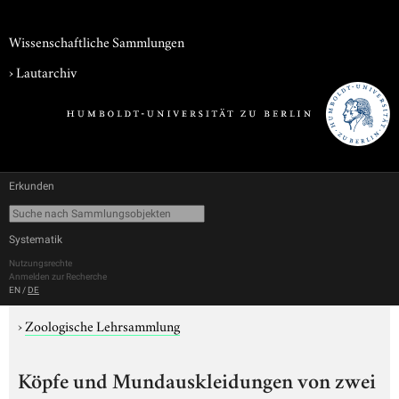
Wissenschaftliche Sammlungen
›
Lautarchiv
Erkunden
Systematik
Nutzungsrechte
Anmelden zur Recherche
EN
/
DE
›
Zoologische Lehrsammlung
Köpfe und Mundauskleidungen von zwei