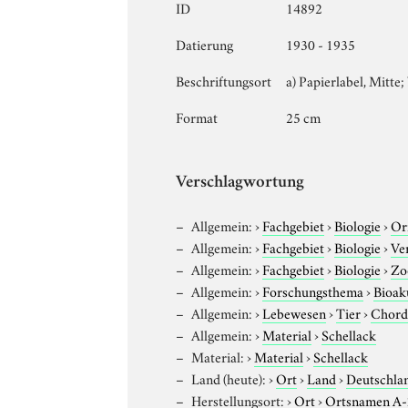
ID
14892
Datierung
1930 - 1935
Beschriftungsort
a) Papierlabel, Mitte; 
Format
25 cm
Verschlagwortung
Allgemein:
›
Fachgebiet
›
Biologie
›
Or
Allgemein:
›
Fachgebiet
›
Biologie
›
Ve
Allgemein:
›
Fachgebiet
›
Biologie
›
Zo
Allgemein:
›
Forschungsthema
›
Bioak
Allgemein:
›
Lebewesen
›
Tier
›
Chord
Allgemein:
›
Material
›
Schellack
Material:
›
Material
›
Schellack
Land (heute):
›
Ort
›
Land
›
Deutschla
Herstellungsort:
›
Ort
›
Ortsnamen A