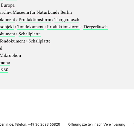
›
Europa
rchiv, Museum für Naturkunde Berlin
okument
›
Produktionsform
›
Tiergeräusch
sobjekt
›
Tondokument
›
Produktionsform
›
Tiergeräusch
okument
›
Schallplatte
Tondokument
›
Schallplatte
al
Mikrophon
mono
1930
erlin.de
, Telefon: +49 30 2093 65820
Öffnungszeiten: nach Vereinbarung
S