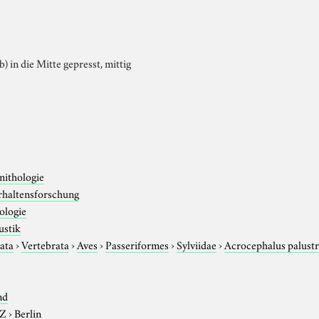
b) in die Mitte gepresst, mittig
nithologie
rhaltensforschung
ologie
ustik
ata
›
Vertebrata
›
Aves
›
Passeriformes
›
Sylviidae
›
Acrocephalus palustr
nd
-Z
›
Berlin