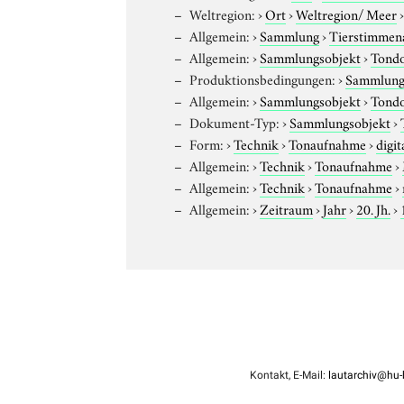
Weltregion:
›
Ort
›
Weltregion/ Meer
Allgemein:
›
Sammlung
›
Tierstimmena
Allgemein:
›
Sammlungsobjekt
›
Tond
Produktionsbedingungen:
›
Sammlung
Allgemein:
›
Sammlungsobjekt
›
Tond
Dokument-Typ:
›
Sammlungsobjekt
›
Form:
›
Technik
›
Tonaufnahme
›
digit
Allgemein:
›
Technik
›
Tonaufnahme
›
Allgemein:
›
Technik
›
Tonaufnahme
›
Allgemein:
›
Zeitraum
›
Jahr
›
20. Jh.
›
Kontakt, E-Mail:
lautarchiv@hu-b