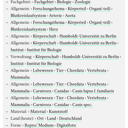
Fachgebiet:
›
Fachgebiet
›
Biologie
›
Zoologie
Allgemein:
›
Forschungsthema
›
Körperteil
›
Organ(-teil)
›
Blutkreislaufsystem
›
Arterie
›
Aorta
Allgemein:
›
Forschungsthema
›
Körperteil
›
Organ(-teil)
›
Blutkreislaufsystem
›
Herz
Allgemein:
›
Körperschaft
›
Humboldt-Universität zu Berlin
Allgemein:
›
Körperschaft
›
Humboldt-Universität zu Berlin
›
Institut
›
Institut für Biologie
Verwaltung:
›
Körperschaft
›
Humboldt-Universität zu Berlin
›
Institut
›
Institut für Biologie
Allgemein:
›
Lebewesen
›
Tier
›
Chordata
›
Vertebrata
›
Mammalia
Allgemein:
›
Lebewesen
›
Tier
›
Chordata
›
Vertebrata
›
Mammalia
›
Carnivora
›
Canidae
›
Canis lupus f. familiaris
Allgemein:
›
Lebewesen
›
Tier
›
Chordata
›
Vertebrata
›
Mammalia
›
Carnivora
›
Canidae
›
Canis spec.
Material:
›
Material
›
Kunststoff
Land (heute):
›
Ort
›
Land
›
Deutschland
Form:
›
Repro/ Medium
›
Digitalfoto