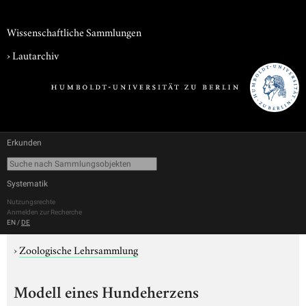
Wissenschaftliche Sammlungen
›
Lautarchiv
Erkunden
Systematik
Nutzungsrechte
Anmelden zur Recherche
EN
/
DE
›
Zoologische Lehrsammlung
Modell eines Hundeherzens