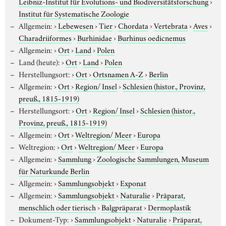
Leibniz-Institut für Evolutions- und Biodiversitätsforschung
›
Institut für Systematische Zoologie
Allgemein:
›
Lebewesen
›
Tier
›
Chordata
›
Vertebrata
›
Aves
›
Charadriiformes
›
Burhinidae
›
Burhinus oedicnemus
Allgemein:
›
Ort
›
Land
›
Polen
Land (heute):
›
Ort
›
Land
›
Polen
Herstellungsort:
›
Ort
›
Ortsnamen A-Z
›
Berlin
Allgemein:
›
Ort
›
Region/ Insel
›
Schlesien (histor., Provinz,
preuß., 1815-1919)
Herstellungsort:
›
Ort
›
Region/ Insel
›
Schlesien (histor.,
Provinz, preuß., 1815-1919)
Allgemein:
›
Ort
›
Weltregion/ Meer
›
Europa
Weltregion:
›
Ort
›
Weltregion/ Meer
›
Europa
Allgemein:
›
Sammlung
›
Zoologische Sammlungen, Museum
für Naturkunde Berlin
Allgemein:
›
Sammlungsobjekt
›
Exponat
Allgemein:
›
Sammlungsobjekt
›
Naturalie
›
Präparat,
menschlich oder tierisch
›
Balgpräparat
›
Dermoplastik
Dokument-Typ:
›
Sammlungsobjekt
›
Naturalie
›
Präparat,