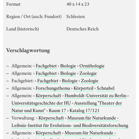
Format
40 x 14 x 23
Region / Ort (auch: Fundort)
Schlesien
Land (historisch)
Deutsches Reich
Verschlagwortung
Allgemein:
›
Fachgebiet
›
Biologie
›
Ornithologie
Allgemein:
›
Fachgebiet
›
Biologie
›
Zoologie
Fachgebiet:
›
Fachgebiet
›
Biologie
›
Zoologie
Allgemein:
›
Forschungsthema
›
Körperteil
›
Schnabel
Allgemein:
›
Körperschaft
›
Humboldt-Universität zu Berlin
›
Universitätsgeschichte der HU
›
Ausstellung "Theater der
Natur und Kunst"
›
Raum 17
›
Katalog 17/121
Verwaltung:
›
Körperschaft
›
Museum für Naturkunde -
Leibniz-Institut für Evolutions- und Biodiversitätsforschung
Allgemein:
›
Körperschaft
›
Museum für Naturkunde -