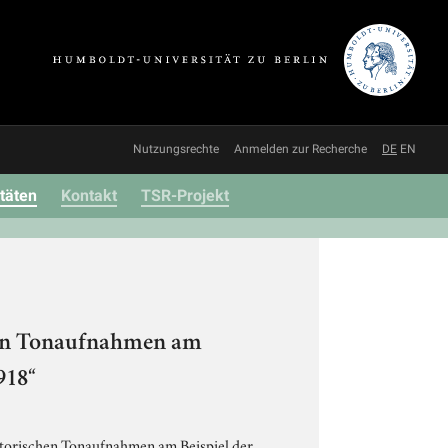
Nutzungsrechte
Anmelden zur Recherche
DE
EN
itäten
Kontakt
TSR-Projekt
chen Tonaufnahmen am
918“
storischen Tonaufnahmen am Beispiel der