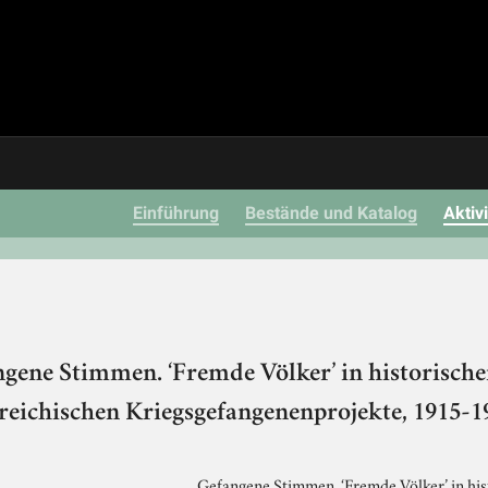
Einführung
Bestände und Katalog
Aktiv
ngene Stimmen. ‘Fremde Völker’ in historis
rreichischen Kriegsgefangenenprojekte, 1915-1
„Gefangene Stimmen. ‘Fremde Völker’ in hi