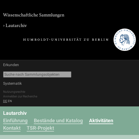
Wissenschaftliche Sammlungen
›
Lautarchiv
Erkunden
Systematik
Nutzungsrechte
Anmelden zur Recherche
DE
EN
Lautarchiv
Einführung
Bestände und Katalog
Aktivitäten
Kontakt
TSR-Projekt