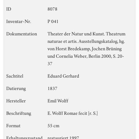
ID
8078
Inventar-Nr.
P 041
Dokumentation
Theater der Natur und Kunst. Theatrum
naturae et artis. Ausstellungskatalog, hg.
von Horst Bredekamp, Jochen Brüning
und Cornelia Weber, Berlin 2000, S. 20-
37
Sachtitel
Eduard Gerhard
Datierung
1837
Hersteller
Emil Wolff
Beschriftung
E. Wolff Romae fecit [r. S.]
Format
55 cm
Erhaltungszustand
restauriert 1997