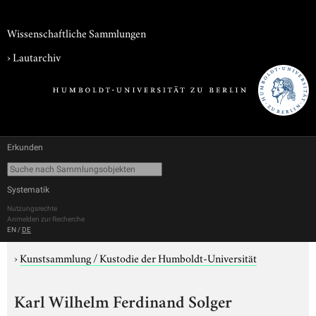
Wissenschaftliche Sammlungen
›
Lautarchiv
Erkunden
Systematik
Nutzungsrechte
Anmelden zur Recherche
EN
/
DE
›
Kunstsammlung / Kustodie der Humboldt-Universität
Karl Wilhelm Ferdinand Solger