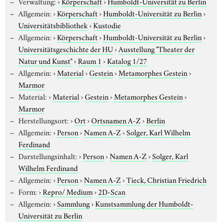
Verwaltung:
›
Körperschaft
›
Humboldt-Universität zu Berlin
Allgemein:
›
Körperschaft
›
Humboldt-Universität zu Berlin
›
Universitätsbibliothek
›
Kustodie
Allgemein:
›
Körperschaft
›
Humboldt-Universität zu Berlin
›
Universitätsgeschichte der HU
›
Ausstellung "Theater der
Natur und Kunst"
›
Raum 1
›
Katalog 1/27
Allgemein:
›
Material
›
Gestein
›
Metamorphes Gestein
›
Marmor
Material:
›
Material
›
Gestein
›
Metamorphes Gestein
›
Marmor
Herstellungsort:
›
Ort
›
Ortsnamen A-Z
›
Berlin
Allgemein:
›
Person
›
Namen A-Z
›
Solger, Karl Wilhelm
Ferdinand
Darstellungsinhalt:
›
Person
›
Namen A-Z
›
Solger, Karl
Wilhelm Ferdinand
Allgemein:
›
Person
›
Namen A-Z
›
Tieck, Christian Friedrich
Form:
›
Repro/ Medium
›
2D-Scan
Allgemein:
›
Sammlung
›
Kunstsammlung der Humboldt-
Universität zu Berlin