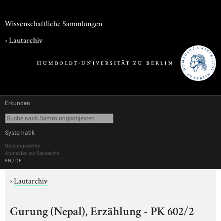
Wissenschaftliche Sammlungen
›
Lautarchiv
Erkunden
Systematik
Nutzungsrechte
Anmelden zur Recherche
EN
/
DE
›
Lautarchiv
Gurung (Nepal), Erzählung - PK 602/2