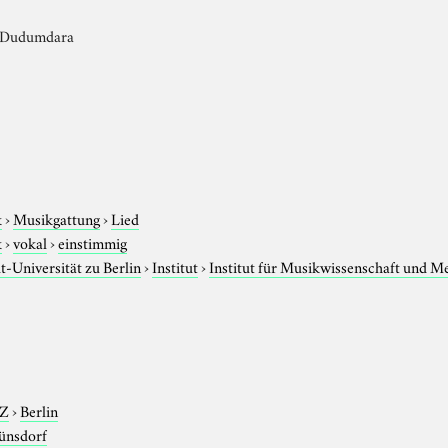
)/ Dudumdara
k
›
Musikgattung
›
Lied
k
›
vokal
›
einstimmig
-Universität zu Berlin
›
Institut
›
Institut für Musikwissenschaft und M
-Z
›
Berlin
ünsdorf