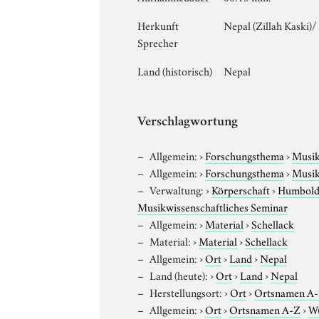
Herkunft
Nepal (Zillah Kaski
Sprecher
Land (historisch)
Nepal
Verschlagwortung
Allgemein:
›
Forschungsthema
›
Musi
Allgemein:
›
Forschungsthema
›
Musi
Verwaltung:
›
Körperschaft
›
Humboldt
Musikwissenschaftliches Seminar
Allgemein:
›
Material
›
Schellack
Material:
›
Material
›
Schellack
Allgemein:
›
Ort
›
Land
›
Nepal
Land (heute):
›
Ort
›
Land
›
Nepal
Herstellungsort:
›
Ort
›
Ortsnamen A
Allgemein:
›
Ort
›
Ortsnamen A-Z
›
W