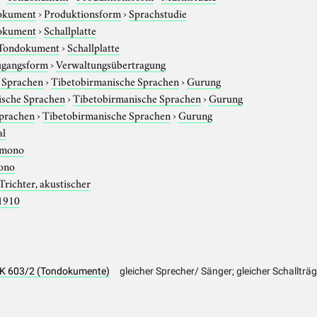
okument
›
Produktionsform
›
Sprachstudie
okument
›
Schallplatte
Tondokument
›
Schallplatte
gangsform
›
Verwaltungsübertragung
e Sprachen
›
Tibetobirmanische Sprachen
›
Gurung
tische Sprachen
›
Tibetobirmanische Sprachen
›
Gurung
Sprachen
›
Tibetobirmanische Sprachen
›
Gurung
al
mono
ono
Trichter, akustischer
1910
 PK 603/2 (Tondokumente)
gleicher Sprecher/ Sänger; gleicher Schallträ