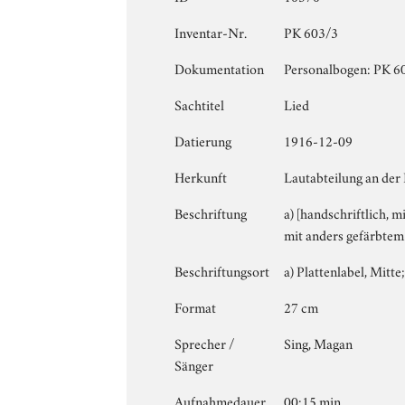
Inventar-Nr.
PK 603/3
Dokumentation
Personalbogen: PK 603
Sachtitel
Lied
Datierung
1916-12-09
Herkunft
Lautabteilung an der
Beschriftung
a) [handschriftlich, mi
mit anders gefärbtem 
Beschriftungsort
a) Plattenlabel, Mitte;
Format
27 cm
Sprecher /
Sing, Magan
Sänger
Aufnahmedauer
00:15 min.