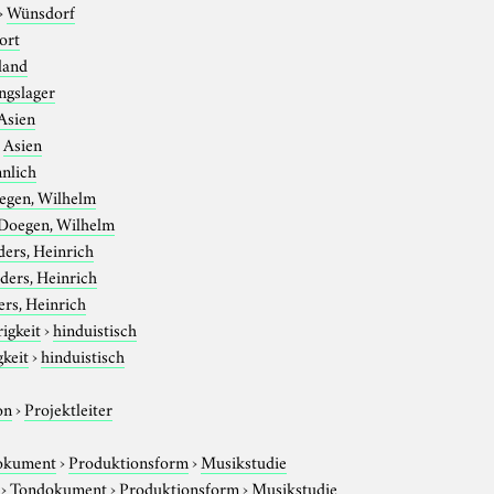
›
Wünsdorf
ort
land
ngslager
Asien
›
Asien
nlich
egen, Wilhelm
Doegen, Wilhelm
ers, Heinrich
ders, Heinrich
rs, Heinrich
igkeit
›
hinduistisch
gkeit
›
hinduistisch
on
›
Projektleiter
okument
›
Produktionsform
›
Musikstudie
›
Tondokument
›
Produktionsform
›
Musikstudie