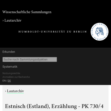
Wissenschaftliche Sammlungen
›
Lautarchiv
Erkunden
Systematik
Nutzungsrechte
Anmelden zur Recherche
EN
/
DE
›
Lautarchiv
Estnisch (Estland), Erzählung - PK 730/4