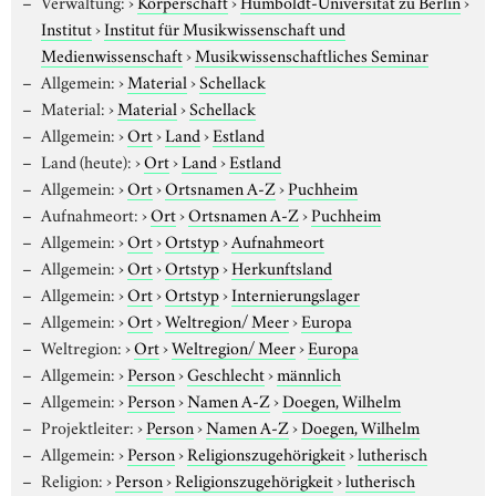
Verwaltung:
›
Körperschaft
›
Humboldt-Universität zu Berlin
›
Institut
›
Institut für Musikwissenschaft und
Medienwissenschaft
›
Musikwissenschaftliches Seminar
Allgemein:
›
Material
›
Schellack
Material:
›
Material
›
Schellack
Allgemein:
›
Ort
›
Land
›
Estland
Land (heute):
›
Ort
›
Land
›
Estland
Allgemein:
›
Ort
›
Ortsnamen A-Z
›
Puchheim
Aufnahmeort:
›
Ort
›
Ortsnamen A-Z
›
Puchheim
Allgemein:
›
Ort
›
Ortstyp
›
Aufnahmeort
Allgemein:
›
Ort
›
Ortstyp
›
Herkunftsland
Allgemein:
›
Ort
›
Ortstyp
›
Internierungslager
Allgemein:
›
Ort
›
Weltregion/ Meer
›
Europa
Weltregion:
›
Ort
›
Weltregion/ Meer
›
Europa
Allgemein:
›
Person
›
Geschlecht
›
männlich
Allgemein:
›
Person
›
Namen A-Z
›
Doegen, Wilhelm
Projektleiter:
›
Person
›
Namen A-Z
›
Doegen, Wilhelm
Allgemein:
›
Person
›
Religionszugehörigkeit
›
lutherisch
Religion:
›
Person
›
Religionszugehörigkeit
›
lutherisch