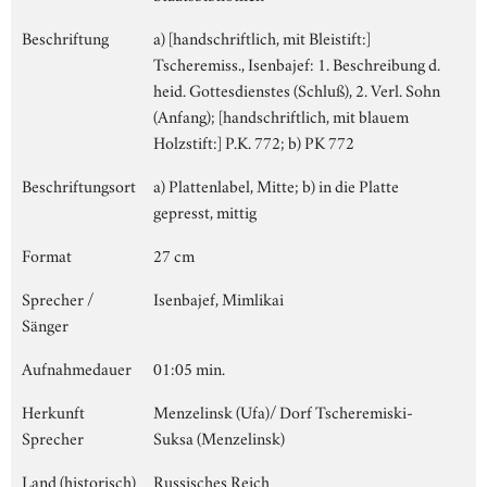
Beschriftung
a) [handschriftlich, mit Bleistift:]
Tscheremiss., Isenbajef: 1. Beschreibung d.
heid. Gottesdienstes (Schluß), 2. Verl. Sohn
(Anfang); [handschriftlich, mit blauem
Holzstift:] P.K. 772; b) PK 772
Beschriftungsort
a) Plattenlabel, Mitte; b) in die Platte
gepresst, mittig
Format
27 cm
Sprecher /
Isenbajef, Mimlikai
Sänger
Aufnahmedauer
01:05 min.
Herkunft
Menzelinsk (Ufa)/ Dorf Tscheremiski-
Sprecher
Suksa (Menzelinsk)
Land (historisch)
Russisches Reich