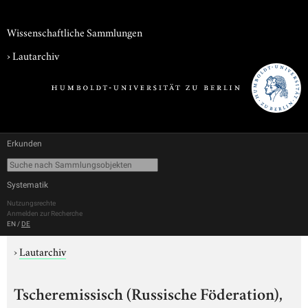
Wissenschaftliche Sammlungen
›
Lautarchiv
Erkunden
Systematik
Nutzungsrechte
Anmelden zur Recherche
EN
/
DE
›
Lautarchiv
Tscheremissisch (Russische Föderation),