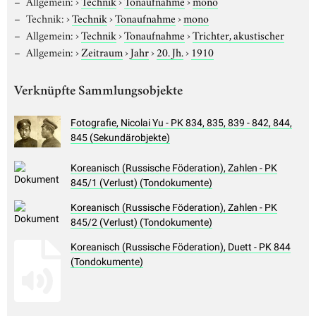
Allgemein:
›
Technik
›
Tonaufnahme
›
mono
Technik:
›
Technik
›
Tonaufnahme
›
mono
Allgemein:
›
Technik
›
Tonaufnahme
›
Trichter, akustischer
Allgemein:
›
Zeitraum
›
Jahr
›
20. Jh.
›
1910
Verknüpfte Sammlungsobjekte
Fotografie, Nicolai Yu - PK 834, 835, 839 - 842, 844,
845 (Sekundärobjekte)
Koreanisch (Russische Föderation), Zahlen - PK
845/1 (Verlust) (Tondokumente)
Koreanisch (Russische Föderation), Zahlen - PK
845/2 (Verlust) (Tondokumente)
Koreanisch (Russische Föderation), Duett - PK 844
(Tondokumente)