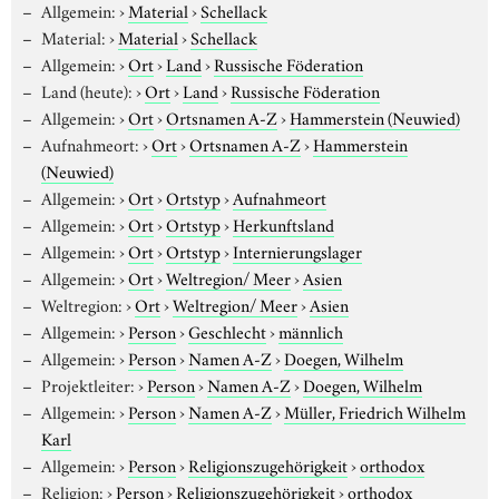
Allgemein:
›
Material
›
Schellack
Material:
›
Material
›
Schellack
Allgemein:
›
Ort
›
Land
›
Russische Föderation
Land (heute):
›
Ort
›
Land
›
Russische Föderation
Allgemein:
›
Ort
›
Ortsnamen A-Z
›
Hammerstein (Neuwied)
Aufnahmeort:
›
Ort
›
Ortsnamen A-Z
›
Hammerstein
(Neuwied)
Allgemein:
›
Ort
›
Ortstyp
›
Aufnahmeort
Allgemein:
›
Ort
›
Ortstyp
›
Herkunftsland
Allgemein:
›
Ort
›
Ortstyp
›
Internierungslager
Allgemein:
›
Ort
›
Weltregion/ Meer
›
Asien
Weltregion:
›
Ort
›
Weltregion/ Meer
›
Asien
Allgemein:
›
Person
›
Geschlecht
›
männlich
Allgemein:
›
Person
›
Namen A-Z
›
Doegen, Wilhelm
Projektleiter:
›
Person
›
Namen A-Z
›
Doegen, Wilhelm
Allgemein:
›
Person
›
Namen A-Z
›
Müller, Friedrich Wilhelm
Karl
Allgemein:
›
Person
›
Religionszugehörigkeit
›
orthodox
Religion:
›
Person
›
Religionszugehörigkeit
›
orthodox