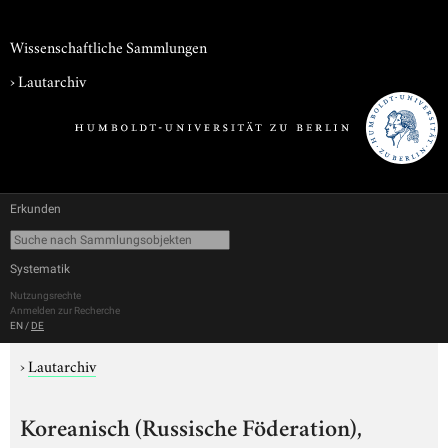
Wissenschaftliche Sammlungen
›
Lautarchiv
Erkunden
Systematik
Nutzungsrechte
Anmelden zur Recherche
EN
/
DE
›
Lautarchiv
Koreanisch (Russische Föderation),