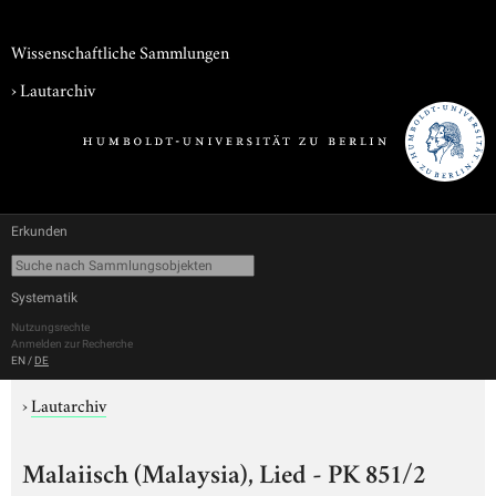
Wissenschaftliche Sammlungen
›
Lautarchiv
Erkunden
Systematik
Nutzungsrechte
Anmelden zur Recherche
EN
/
DE
›
Lautarchiv
Malaiisch (Malaysia), Lied - PK 851/2