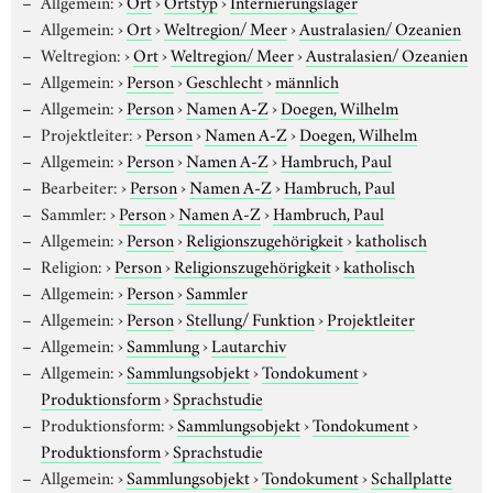
Allgemein:
›
Ort
›
Ortstyp
›
Internierungslager
Allgemein:
›
Ort
›
Weltregion/ Meer
›
Australasien/ Ozeanien
Weltregion:
›
Ort
›
Weltregion/ Meer
›
Australasien/ Ozeanien
Allgemein:
›
Person
›
Geschlecht
›
männlich
Allgemein:
›
Person
›
Namen A-Z
›
Doegen, Wilhelm
Projektleiter:
›
Person
›
Namen A-Z
›
Doegen, Wilhelm
Allgemein:
›
Person
›
Namen A-Z
›
Hambruch, Paul
Bearbeiter:
›
Person
›
Namen A-Z
›
Hambruch, Paul
Sammler:
›
Person
›
Namen A-Z
›
Hambruch, Paul
Allgemein:
›
Person
›
Religionszugehörigkeit
›
katholisch
Religion:
›
Person
›
Religionszugehörigkeit
›
katholisch
Allgemein:
›
Person
›
Sammler
Allgemein:
›
Person
›
Stellung/ Funktion
›
Projektleiter
Allgemein:
›
Sammlung
›
Lautarchiv
Allgemein:
›
Sammlungsobjekt
›
Tondokument
›
Produktionsform
›
Sprachstudie
Produktionsform:
›
Sammlungsobjekt
›
Tondokument
›
Produktionsform
›
Sprachstudie
Allgemein:
›
Sammlungsobjekt
›
Tondokument
›
Schallplatte