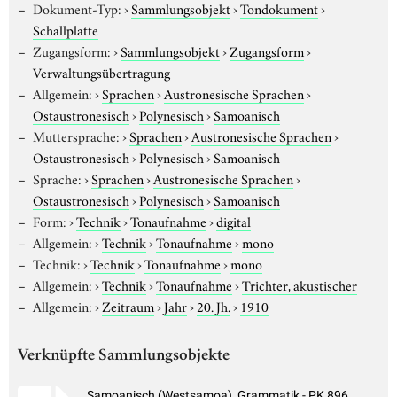
Dokument-Typ:
›
Sammlungsobjekt
›
Tondokument
›
Schallplatte
Zugangsform:
›
Sammlungsobjekt
›
Zugangsform
›
Verwaltungsübertragung
Allgemein:
›
Sprachen
›
Austronesische Sprachen
›
Ostaustronesisch
›
Polynesisch
›
Samoanisch
Muttersprache:
›
Sprachen
›
Austronesische Sprachen
›
Ostaustronesisch
›
Polynesisch
›
Samoanisch
Sprache:
›
Sprachen
›
Austronesische Sprachen
›
Ostaustronesisch
›
Polynesisch
›
Samoanisch
Form:
›
Technik
›
Tonaufnahme
›
digital
Allgemein:
›
Technik
›
Tonaufnahme
›
mono
Technik:
›
Technik
›
Tonaufnahme
›
mono
Allgemein:
›
Technik
›
Tonaufnahme
›
Trichter, akustischer
Allgemein:
›
Zeitraum
›
Jahr
›
20. Jh.
›
1910
Verknüpfte Sammlungsobjekte
Samoanisch (Westsamoa), Grammatik - PK 896