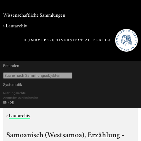
Wissenschaftliche Sammlungen
›
Lautarchiv
Erkunden
Systematik
Nutzungsrechte
Anmelden zur Recherche
EN
/
DE
›
Lautarchiv
Samoanisch (Westsamoa), Erzählung -