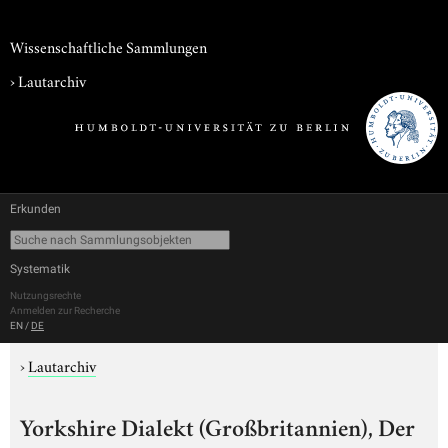
Wissenschaftliche Sammlungen
›
Lautarchiv
Erkunden
Systematik
Nutzungsrechte
Anmelden zur Recherche
EN
/
DE
›
Lautarchiv
Yorkshire Dialekt (Großbritannien), Der