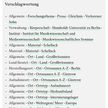
Verschlagwortung
Allgemein:
›
Forschungsthema
›
Prosa
›
Gleichnis
›
Verlorener
Sohn
Verwaltung:
›
Körperschaft
›
Humboldt-Universität zu Berlin
›
Institut
›
Institut für Musikwissenschaft und
Medienwissenschaft
›
Musikwissenschaftliches Seminar
Allgemein:
›
Material
›
Schellack
Material:
›
Material
›
Schellack
Allgemein:
›
Ort
›
Land
›
Großbritannien
Land (heute):
›
Ort
›
Land
›
Großbritannien
Herstellungsort:
›
Ort
›
Ortsnamen A-Z
›
Berlin
Allgemein:
›
Ort
›
Ortsnamen A-Z
›
Güstrow
Aufnahmeort:
›
Ort
›
Ortsnamen A-Z
›
Güstrow
Allgemein:
›
Ort
›
Ortstyp
›
Aufnahmeort
Allgemein:
›
Ort
›
Ortstyp
›
Herkunftsland
Allgemein:
›
Ort
›
Ortstyp
›
Internierungslager
Allgemein:
›
Ort
›
Weltregion/ Meer
›
Europa