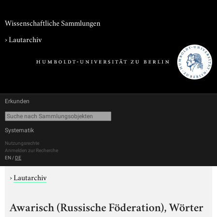
Wissenschaftliche Sammlungen
›
Lautarchiv
Erkunden
Systematik
Nutzungsrechte
Anmelden zur Recherche
EN
/
DE
›
Lautarchiv
Awarisch (Russische Föderation), Wörter