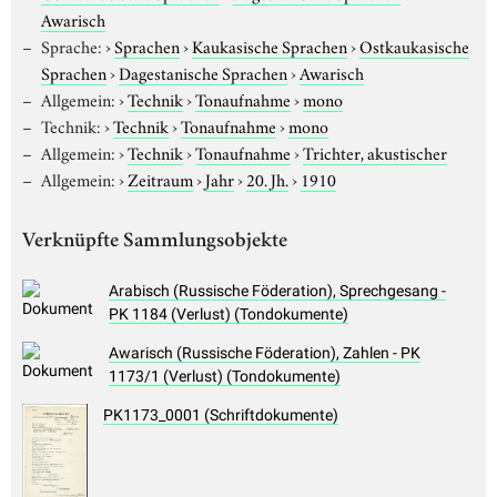
Awarisch
Sprache:
›
Sprachen
›
Kaukasische Sprachen
›
Ostkaukasische
Sprachen
›
Dagestanische Sprachen
›
Awarisch
Allgemein:
›
Technik
›
Tonaufnahme
›
mono
Technik:
›
Technik
›
Tonaufnahme
›
mono
Allgemein:
›
Technik
›
Tonaufnahme
›
Trichter, akustischer
Allgemein:
›
Zeitraum
›
Jahr
›
20. Jh.
›
1910
Verknüpfte Sammlungsobjekte
Arabisch (Russische Föderation), Sprechgesang -
PK 1184 (Verlust) (Tondokumente)
Awarisch (Russische Föderation), Zahlen - PK
1173/1 (Verlust) (Tondokumente)
PK1173_0001 (Schriftdokumente)