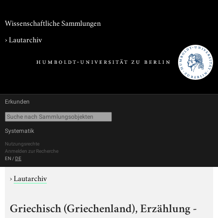
Wissenschaftliche Sammlungen
›
Lautarchiv
Erkunden
Systematik
Nutzungsrechte
Anmelden zur Recherche
EN
/
DE
›
Lautarchiv
Griechisch (Griechenland), Erzählung -