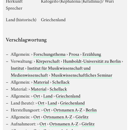
Herkunft
Katogeito (Kephalenia [Kefallinia])/ Wuri
Sprecher
Land (historisch)
Griechenland
Verschlagwortung
Allgemein:
›
Forschungsthema
›
Prosa
›
Erzählung
Verwaltung:
›
Körperschaft
›
Humboldt-Universität zu Berlin
›
Institut
›
Institut für Musikwissenschaft und
Medienwissenschaft
›
Musikwissenschaftliches Seminar
Allgemein:
›
Material
›
Schellack
Material:
›
Material
›
Schellack
Allgemein:
›
Ort
›
Land
›
Griechenland
Land (heute):
›
Ort
›
Land
›
Griechenland
Herstellungsort:
›
Ort
›
Ortsnamen A-Z
›
Berlin
Allgemein:
›
Ort
›
Ortsnamen A-Z
›
Görlitz
Aufnahmeort:
›
Ort
›
Ortsnamen A-Z
›
Görlitz