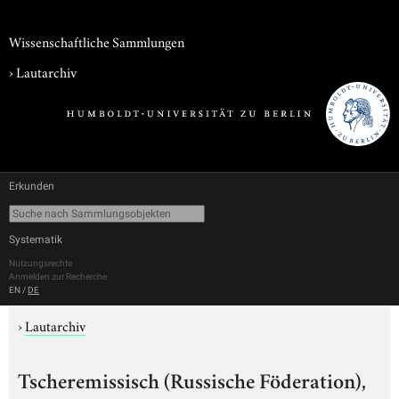
Wissenschaftliche Sammlungen
›
Lautarchiv
Erkunden
Systematik
Nutzungsrechte
Anmelden zur Recherche
EN
/
DE
›
Lautarchiv
Tscheremissisch (Russische Föderation),