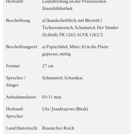
Herkunft
Lautabteilung an der Preussischen
Staatsbibliothek
Beschriftung
a) [handschriftlich, mit Bleistift:]
Tscheremissisch, Schumatof, Der Sünder
(Schluß), PK 1262; b) P.K 1262/2
Beschriftungsort
a) Papierlabel, Mitte; b) in die Platte
gepresst, mittig
Format
27 cm
Sprecher /
Schumatof, Schamkai
Sänger
Aufnahmedauer
03:11 min.
Herkunft
Ufa/ Jenaktajewo (Birsk)
Sprecher
Land (historisch)
Russisches Reich