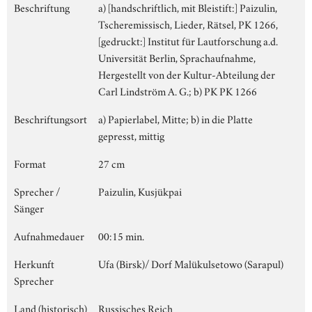
Beschriftung
a) [handschriftlich, mit Bleistift:] Paizulin,
Tscheremissisch, Lieder, Rätsel, PK 1266,
[gedruckt:] Institut für Lautforschung a.d.
Universität Berlin, Sprachaufnahme,
Hergestellt von der Kultur-Abteilung der
Carl Lindström A. G.; b) PK PK 1266
Beschriftungsort
a) Papierlabel, Mitte; b) in die Platte
gepresst, mittig
Format
27 cm
Sprecher /
Paizulin, Kusjükpai
Sänger
Aufnahmedauer
00:15 min.
Herkunft
Ufa (Birsk)/ Dorf Malükulsetowo (Sarapul)
Sprecher
Land (historisch)
Russisches Reich