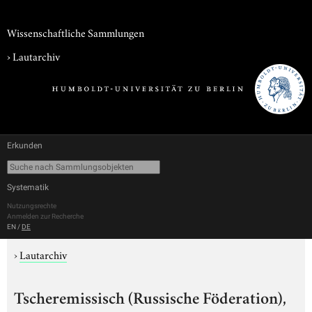
Wissenschaftliche Sammlungen
›
Lautarchiv
Erkunden
Systematik
Nutzungsrechte
Anmelden zur Recherche
EN
/
DE
›
Lautarchiv
Tscheremissisch (Russische Föderation),