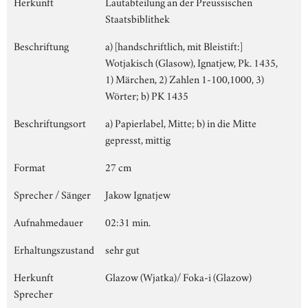
Herkunft
Lautabteilung an der Preussischen
Staatsbiblithek
Beschriftung
a) [handschriftlich, mit Bleistift:]
Wotjakisch (Glasow), Ignatjew, Pk. 1435,
1) Märchen, 2) Zahlen 1-100,1000, 3)
Wörter; b) PK 1435
Beschriftungsort
a) Papierlabel, Mitte; b) in die Mitte
gepresst, mittig
Format
27 cm
Sprecher / Sänger
Jakow Ignatjew
Aufnahmedauer
02:31 min.
Erhaltungszustand
sehr gut
Herkunft
Glazow (Wjatka)/ Foka-i (Glazow)
Sprecher