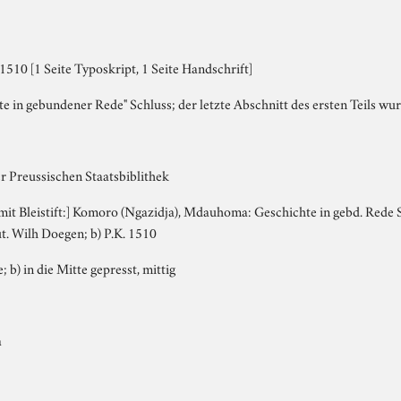
510 [1 Seite Typoskript, 1 Seite Handschrift]
e in gebundener Rede" Schluss; der letzte Abschnitt des ersten Teils wurd
r Preussischen Staatsbiblithek
, mit Bleistift:] Komoro (Ngazidja), Mdauhoma: Geschichte in gebd. Rede S
t. Wilh Doegen; b) P.K. 1510
; b) in die Mitte gepresst, mittig
a