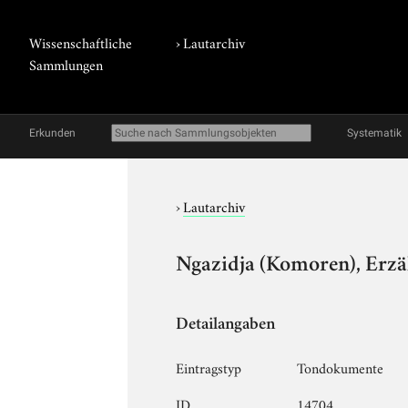
Wissenschaftliche
›
Lautarchiv
Sammlungen
Erkunden
Systematik
›
Lautarchiv
Ngazidja (Komoren), Erzä
Detailangaben
Eintragstyp
Tondokumente
ID
14704