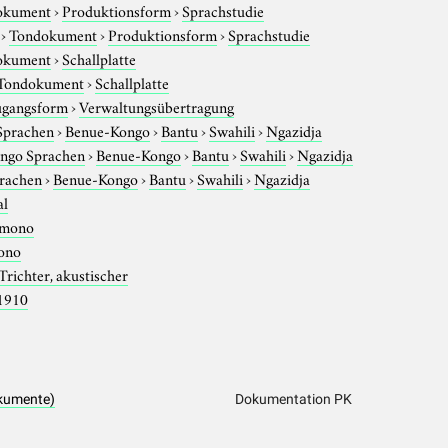
okument
›
Produktionsform
›
Sprachstudie
›
Tondokument
›
Produktionsform
›
Sprachstudie
okument
›
Schallplatte
Tondokument
›
Schallplatte
gangsform
›
Verwaltungsübertragung
Sprachen
›
Benue-Kongo
›
Bantu
›
Swahili
›
Ngazidja
ngo Sprachen
›
Benue-Kongo
›
Bantu
›
Swahili
›
Ngazidja
rachen
›
Benue-Kongo
›
Bantu
›
Swahili
›
Ngazidja
al
mono
ono
Trichter, akustischer
1910
kumente)
Dokumentation PK