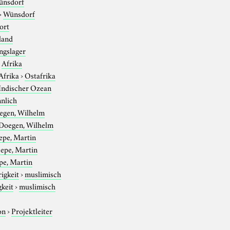
ünsdorf
›
Wünsdorf
ort
land
ngslager
›
Afrika
Afrika
›
Ostafrika
Indischer Ozean
nlich
egen, Wilhelm
Doegen, Wilhelm
epe, Martin
epe, Martin
pe, Martin
igkeit
›
muslimisch
gkeit
›
muslimisch
on
›
Projektleiter