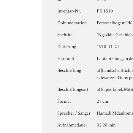
Inventar-Nr.
PK 1510
Dokumentation
Personalbogen: PK 1
Sachtitel
"Ngazidja Geschicht
Datierung
1918-11-21
Herkunft
Lautabteilung an de
Beschriftung
a) [handschriftlich
schwarzer Tinte: gu
Beschriftungsort
a) Papierlabel, Mitte
Format
27 cm
Sprecher / Sänger
Hamadi Mdáuhóm
Aufnahmedauer
02:28 min.