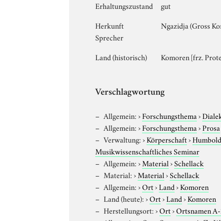
Erhaltungszustand
gut
Herkunft
Ngazidja (Gross Ko
Sprecher
Land (historisch)
Komoren [frz. Prot
Verschlagwortung
Allgemein:
›
Forschungsthema
›
Diale
Allgemein:
›
Forschungsthema
›
Prosa
Verwaltung:
›
Körperschaft
›
Humboldt
Musikwissenschaftliches Seminar
Allgemein:
›
Material
›
Schellack
Material:
›
Material
›
Schellack
Allgemein:
›
Ort
›
Land
›
Komoren
Land (heute):
›
Ort
›
Land
›
Komoren
Herstellungsort:
›
Ort
›
Ortsnamen A