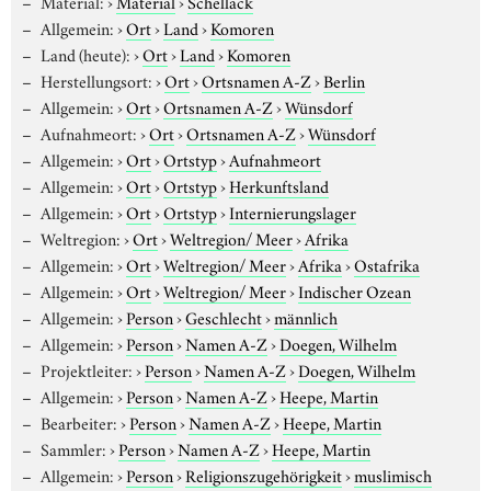
Material:
›
Material
›
Schellack
Allgemein:
›
Ort
›
Land
›
Komoren
Land (heute):
›
Ort
›
Land
›
Komoren
Herstellungsort:
›
Ort
›
Ortsnamen A-Z
›
Berlin
Allgemein:
›
Ort
›
Ortsnamen A-Z
›
Wünsdorf
Aufnahmeort:
›
Ort
›
Ortsnamen A-Z
›
Wünsdorf
Allgemein:
›
Ort
›
Ortstyp
›
Aufnahmeort
Allgemein:
›
Ort
›
Ortstyp
›
Herkunftsland
Allgemein:
›
Ort
›
Ortstyp
›
Internierungslager
Weltregion:
›
Ort
›
Weltregion/ Meer
›
Afrika
Allgemein:
›
Ort
›
Weltregion/ Meer
›
Afrika
›
Ostafrika
Allgemein:
›
Ort
›
Weltregion/ Meer
›
Indischer Ozean
Allgemein:
›
Person
›
Geschlecht
›
männlich
Allgemein:
›
Person
›
Namen A-Z
›
Doegen, Wilhelm
Projektleiter:
›
Person
›
Namen A-Z
›
Doegen, Wilhelm
Allgemein:
›
Person
›
Namen A-Z
›
Heepe, Martin
Bearbeiter:
›
Person
›
Namen A-Z
›
Heepe, Martin
Sammler:
›
Person
›
Namen A-Z
›
Heepe, Martin
Allgemein:
›
Person
›
Religionszugehörigkeit
›
muslimisch