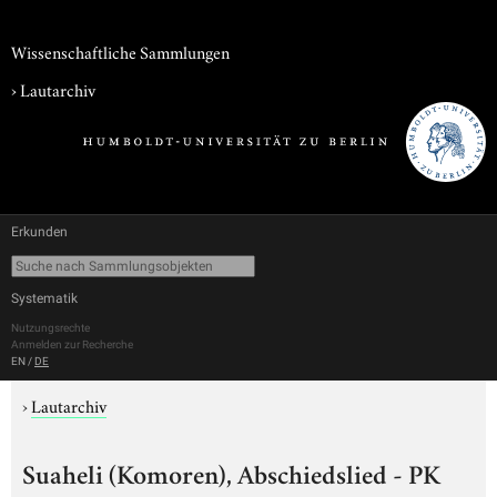
Wissenschaftliche Sammlungen
›
Lautarchiv
Erkunden
Systematik
Nutzungsrechte
Anmelden zur Recherche
EN
/
DE
›
Lautarchiv
Suaheli (Komoren), Abschiedslied - PK