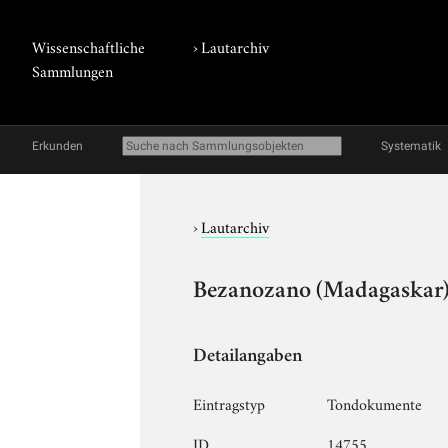
Wissenschaftliche
›
Lautarchiv
Sammlungen
Erkunden
Systematik
›
Lautarchiv
Bezanozano (Madagaskar),
Detailangaben
Eintragstyp
Tondokumente
ID
14755