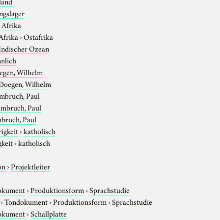
land
ngslager
›
Afrika
Afrika
›
Ostafrika
Indischer Ozean
nlich
egen, Wilhelm
Doegen, Wilhelm
mbruch, Paul
mbruch, Paul
bruch, Paul
igkeit
›
katholisch
gkeit
›
katholisch
on
›
Projektleiter
okument
›
Produktionsform
›
Sprachstudie
›
Tondokument
›
Produktionsform
›
Sprachstudie
okument
›
Schallplatte