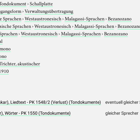
Tondokument
›
Schallplatte
gangsform
›
Verwaltungsübertragung
e Sprachen
›
Westaustronesisch
›
Malagassi-Sprachen
›
Bezanozano
sische Sprachen
›
Westaustronesisch
›
Malagassi-Sprachen
›
Bezanozan
 Sprachen
›
Westaustronesisch
›
Malagassi-Sprachen
›
Bezanozano
al
mono
ono
Trichter, akustischer
1910
kar), Liedtext - PK 1548/2 (Verlust) (Tondokumente)
eventuell gleiche
, Wörter - PK 1550 (Tondokumente)
gleicher Sprecher