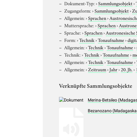
Dokument-Typ:
›
Sammlungsobjekt
›
Zugangsform:
›
Sammlungsobjekt
›
Zu
Allgemein:
›
Sprachen
›
Austronesisch
Muttersprache:
›
Sprachen
›
Austrone
Sprache:
›
Sprachen
›
Austronesische
Form:
›
Technik
›
Tonaufnahme
›
digit
Allgemein:
›
Technik
›
Tonaufnahme
›
Technik:
›
Technik
›
Tonaufnahme
›
m
Allgemein:
›
Technik
›
Tonaufnahme
›
Allgemein:
›
Zeitraum
›
Jahr
›
20. Jh.
›
Verknüpfte Sammlungsobjekte
Merina-Betsileo (Madagas
Bezanozano (Madagaskar)