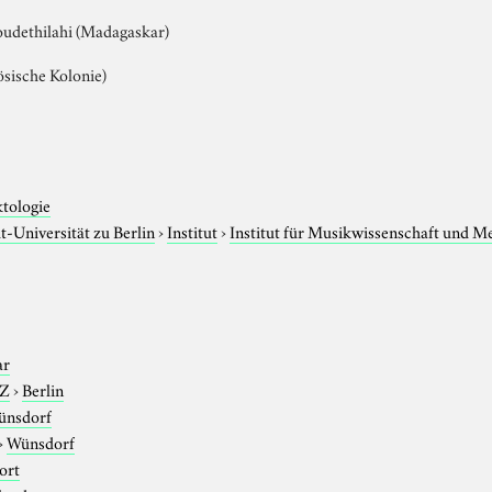
dethilahi (Madagaskar)
sische Kolonie)
ktologie
-Universität zu Berlin
›
Institut
›
Institut für Musikwissenschaft und M
ar
-Z
›
Berlin
ünsdorf
›
Wünsdorf
ort