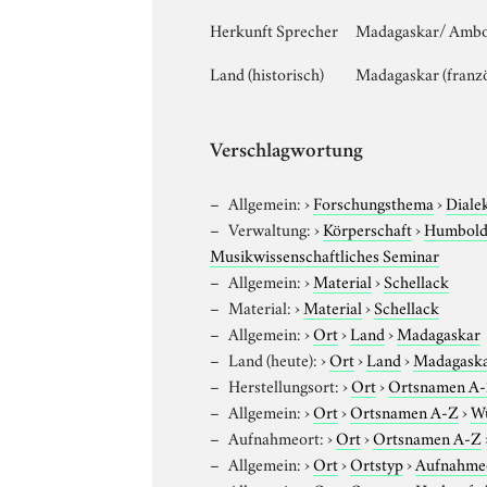
Herkunft Sprecher
Madagaskar/ Ambou
Land (historisch)
Madagaskar (franzö
Verschlagwortung
Allgemein:
›
Forschungsthema
›
Diale
Verwaltung:
›
Körperschaft
›
Humboldt
Musikwissenschaftliches Seminar
Allgemein:
›
Material
›
Schellack
Material:
›
Material
›
Schellack
Allgemein:
›
Ort
›
Land
›
Madagaskar
Land (heute):
›
Ort
›
Land
›
Madagask
Herstellungsort:
›
Ort
›
Ortsnamen A
Allgemein:
›
Ort
›
Ortsnamen A-Z
›
W
Aufnahmeort:
›
Ort
›
Ortsnamen A-Z
Allgemein:
›
Ort
›
Ortstyp
›
Aufnahme