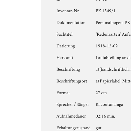
Inventar-Nr.
PK 1549/1
Dokumentation
Personalbogen: PK 1
Sachtitel
"Redensarten" Anfa
Datierung
1918-12-02
Herkunft
Lautabteilung an de
Beschriftung
a) [handschriftlich
Beschriftungsort
a) Papierlabel, Mitt
Format
27 cm
Sprecher / Sänger
Racoutumanga
Aufnahmedauer
02:16 min.
Erhaltungszustand
gut