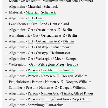
Medienwissenschaft
›
Musikwissenschaftliches Seminar
Allgemein:
›
Material
›
Schellack
Material:
›
Material
›
Schellack
Allgemein:
›
Ort
›
Land
Land (heute):
›
Ort
›
Land
›
Deutschland
Allgemein:
›
Ort
›
Ortsnamen A-Z
›
Berlin
Aufnahmeort:
›
Ort
›
Ortsnamen A-Z
›
Berlin
Allgemein:
›
Ort
›
Ortsnamen A-Z
›
Küstrin
Allgemein:
›
Ort
›
Ortstyp
›
Aufnahmeort
Allgemein:
›
Ort
›
Ortstyp
›
Herkunftsort
Allgemein:
›
Ort
›
Weltregion/ Meer
›
Europa
Weltregion:
›
Ort
›
Weltregion/ Meer
›
Europa
Allgemein:
›
Person
›
Geschlecht
›
männlich
Allgemein:
›
Person
›
Namen A-Z
›
Doegen, Wilhelm
Projektleiter:
›
Person
›
Namen A-Z
›
Doegen, Wilhelm
Sammler:
›
Person
›
Namen A-Z
›
Doegen, Wilhelm
Allgemein:
›
Person
›
Namen A-Z
›
Tirpitz, Alfred P. von
Allgemein:
›
Person
›
Stellung/ Funktion
›
Projektleiter
Allgemein:
›
Sammlung
›
Lautarchiv