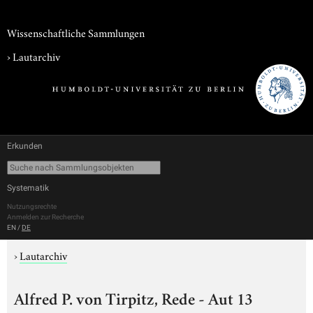
Wissenschaftliche Sammlungen
›
Lautarchiv
Erkunden
Systematik
Nutzungsrechte
Anmelden zur Recherche
EN
/
DE
›
Lautarchiv
Alfred P. von Tirpitz, Rede - Aut 13