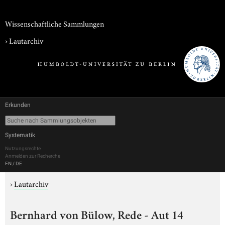
Wissenschaftliche Sammlungen
›
Lautarchiv
Erkunden
Systematik
Nutzungsrechte
Anmelden zur Recherche
EN
/
DE
›
Lautarchiv
Bernhard von Bülow, Rede - Aut 14