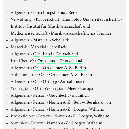
Allgemein:
›
Forschungsthema
›
Rede
Verwaltung:
›
Körperschaft
›
Humboldt-Universität zu Berlin
›
Institut
›
Institut für Musikwissenschaft und
Medienwissenschaft
›
Musikwissenschaftliches Seminar
Allgemein:
›
Material
›
Schellack
Material:
›
Material
›
Schellack
Allgemein:
›
Ort
›
Land
›
Deutschland
Land (heute):
›
Ort
›
Land
›
Deutschland
Allgemein:
›
Ort
›
Ortsnamen A-Z
›
Berlin
Aufnahmeort:
›
Ort
›
Ortsnamen A-Z
›
Berlin
Allgemein:
›
Ort
›
Ortstyp
›
Aufnahmeort
Weltregion:
›
Ort
›
Weltregion/ Meer
›
Europa
Allgemein:
›
Person
›
Geschlecht
›
männlich
Allgemein:
›
Person
›
Namen A-Z
›
Bülow, Bernhard von
Allgemein:
›
Person
›
Namen A-Z
›
Doegen, Wilhelm
Projektleiter:
›
Person
›
Namen A-Z
›
Doegen, Wilhelm
Sammler:
›
Person
›
Namen A-Z
›
Doegen, Wilhelm