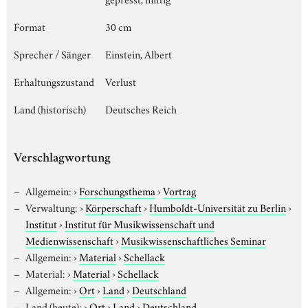
Format
30 cm
Sprecher / Sänger
Einstein, Albert
Erhaltungszustand
Verlust
Land (historisch)
Deutsches Reich
Verschlagwortung
Allgemein:
›
Forschungsthema
›
Vortrag
Verwaltung:
›
Körperschaft
›
Humboldt-Universität zu Berlin
›
Institut
›
Institut für Musikwissenschaft und
Medienwissenschaft
›
Musikwissenschaftliches Seminar
Allgemein:
›
Material
›
Schellack
Material:
›
Material
›
Schellack
Allgemein:
›
Ort
›
Land
›
Deutschland
Land (heute):
›
Ort
›
Land
›
Deutschland